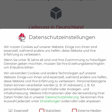
Lieferung in Deutschland
Datenschutzeinstellungen
Lieferung innerhalb von Deutschland
Wir nutzen Cookies auf unserer Website. Einige von ihnen sind
essenziell, während andere uns helfen, diese Website und Ihre
Kontakt
Erfahrung zu verbessern.
Wenn Sie unter 16 Jahre alt sind und Ihre Zustimmung zu freiwilligen
Pfingstgrabenstraße 1, 06526 Sangerhausen
Diensten geben möchten, müssen Sie Ihre Erziehungsberechtigten
um Erlaubnis bitten.
info@berufsbekleidung-schroeter.de
Wir verwenden Cookies und andere Technologien auf unserer
www.berufsbekleidung-schroeter.de
Website. Einige von ihnen sind essenziell, während andere uns helfen,
diese Website und Ihre Erfahrung zu verbessern.
Personenbezogene
03464/579422
Daten können verarbeitet werden (z. B. IP-Adressen), z. B. für
03464/579423
personalisierte Anzeigen und Inhalte oder Anzeigen- und
Inhaltsmessung.
Weitere Informationen über die Verwendung Ihrer
Mo-Fr. 09.00 - 18.00 Uhr
Daten finden Sie in unserer
Datenschutzerklärung
.
Sie können Ihre
Auswahl jederzeit unter
Einstellungen
widerrufen oder anpassen.
Sa. 09.00 - 12.00 Uhr
Datenschutzeinstellungen
Sa. 09.00 - 12.00 Uhr
Essenziell
Statistiken
Externe Medien