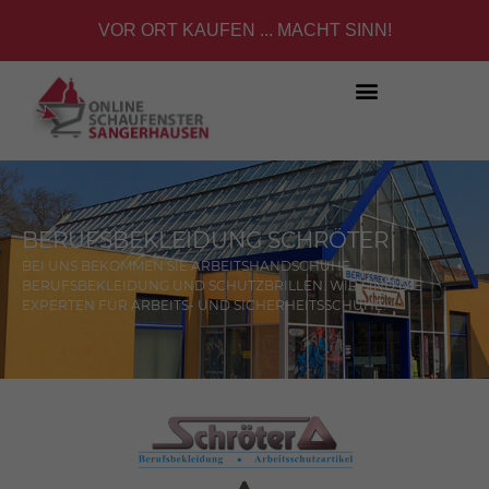
VOR ORT KAUFEN ... MACHT SINN!
BERUFSBEKLEIDUNG SCHRÖTER
BEI UNS BEKOMMEN SIE ARBEITSHANDSCHUHE,
BERUFSBEKLEIDUNG UND SCHUTZBRILLEN. WIR SIND DIE
EXPERTEN FÜR ARBEITS- UND SICHERHEITSSCHUHE.