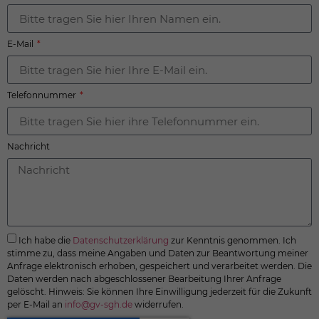
weitere Informationen anzeigen lassen und so nur bestimmte
Cookies auswählen.
Alle akzeptieren
Speichern
E-Mail
Zurück
Datenschutzeinstellungen
Essenziell (1)
Telefonnummer
Essenzielle Cookies ermöglichen grundlegende Funktionen und sind für
die einwandfreie Funktion der Website erforderlich.
Cookie-Informationen anzeigen
Nachricht
Sta
Statistiken (1)
Statistik Cookies erfassen Informationen anonym. Diese Informationen
helfen uns zu verstehen, wie unsere Besucher unsere Website nutzen.
Cookie-Informationen anzeigen
Ext
Externe Medien (7)
Ich habe die
Datenschutzerklärung
zur Kenntnis genommen. Ich
stimme zu, dass meine Angaben und Daten zur Beantwortung meiner
Inhalte von Videoplattformen und Social-Media-Plattformen werden
Anfrage elektronisch erhoben, gespeichert und verarbeitet werden. Die
standardmäßig blockiert. Wenn Cookies von externen Medien akzeptiert
werden, bedarf der Zugriff auf diese Inhalte keiner manuellen
Daten werden nach abgeschlossener Bearbeitung Ihrer Anfrage
Einwilligung mehr.
gelöscht. Hinweis: Sie können Ihre Einwilligung jederzeit für die Zukunft
per E-Mail an
info@gv-sgh.de
widerrufen.
Cookie-Informationen anzeigen